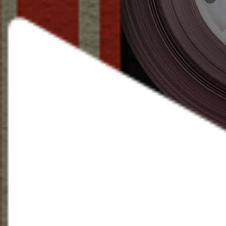
B
SOUND
#Awes